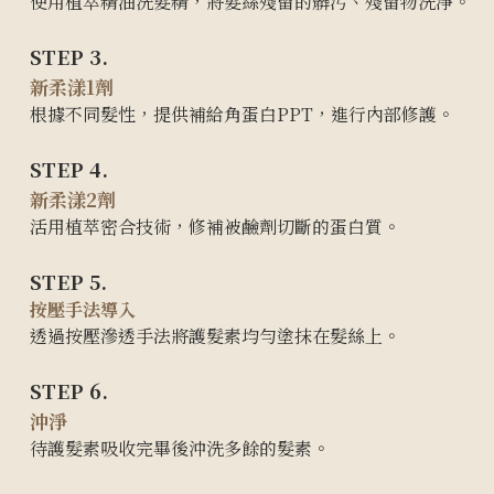
使用植萃精油洗髮精，將髮絲殘留的髒污、殘留物洗淨。
STEP 3.
新柔漾1劑
根據不同髮性，提供補給角蛋白PPT，進行內部修護。
STEP 4.
新柔漾2劑
活用植萃密合技術，修補被鹼劑切斷的蛋白質。
STEP 5.
按壓手法導入
透過按壓滲透手法將護髮素均勻塗抹在髮絲上。
STEP 6.
沖淨
待護髮素吸收完畢後沖洗多餘的髮素。