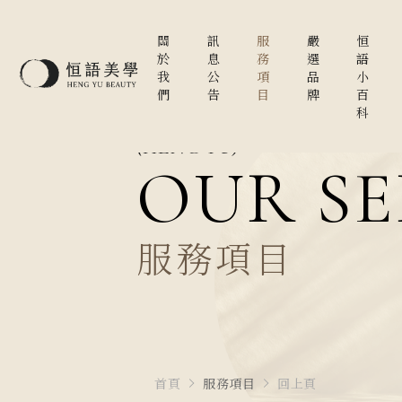
關
訊
服
嚴
恒
於
息
務
選
語
我
公
項
品
小
們
告
目
牌
百
科
(HENG YU)
OUR SE
服務項目
首頁
服務項目
回上頁