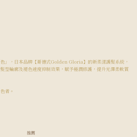
」，日本品牌【哥德式Golden Gloria】的新柔漾護髮系統，
定髮型輪廓及褪色速度抑制效果，賦予極潤修護，提升光澤柔軟質
固色者。
推薦