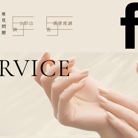
常
見
立即洽
滿意度調
問
詢
查
題
RVICE