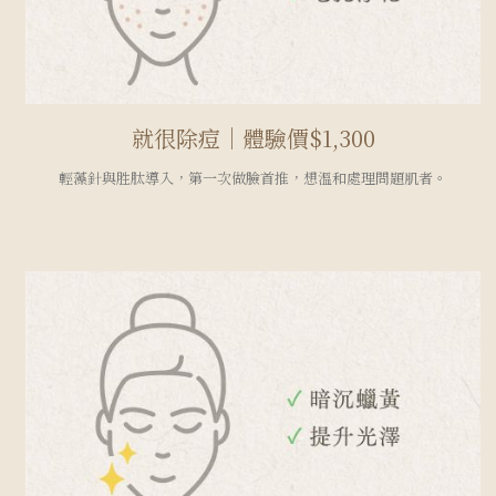
就很除痘｜體驗價$1,300
輕藻針與胜肽導入，第一次做臉首推，想溫和處理問題肌者。