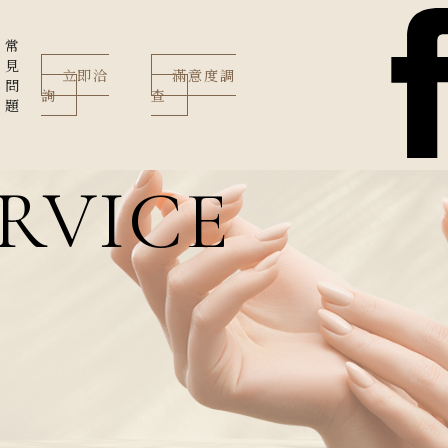
常
見
立即洽
滿意度調
問
詢
查
題
RVICE