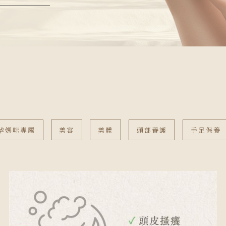
孕媽咪專屬
美容
美體
頭部養護
手足保養