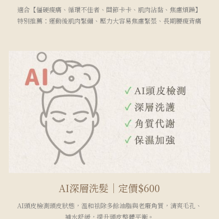
適合【僵硬痠痛、循環不佳者、關節卡卡、肌肉沾黏、焦慮煩躁】
特別推薦：運動後肌肉緊繃、壓力大容易焦慮緊張、長期腰痠背痛
AI深層洗髮｜定價$600
AI頭皮檢測頭皮狀態，溫和祛除多餘油脂與老廢角質，清爽毛孔、
補水舒緩，提升頭皮整體平衡。