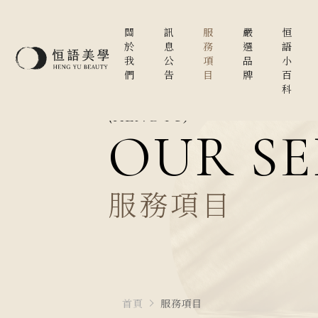
關
訊
服
嚴
恒
於
息
務
選
語
我
公
項
品
小
們
告
目
牌
百
科
(HENG YU)
OUR SE
服務項目
首頁
服務項目