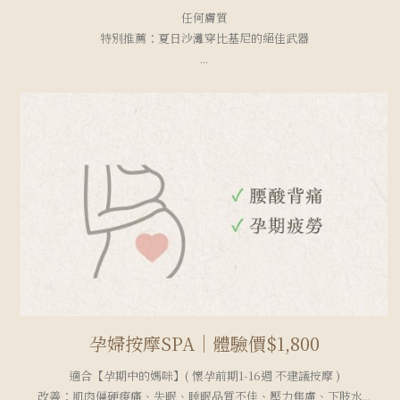
任何膚質
特別推薦：夏日沙灘穿比基尼的絕佳武器
...
孕婦按摩SPA｜體驗價$1,800
適合【孕期中的媽咪】( 懷孕前期1-16週 不建議按摩 )
改善：肌肉僵硬痠痛、失眠、睡眠品質不佳、壓力焦慮、下肢水...