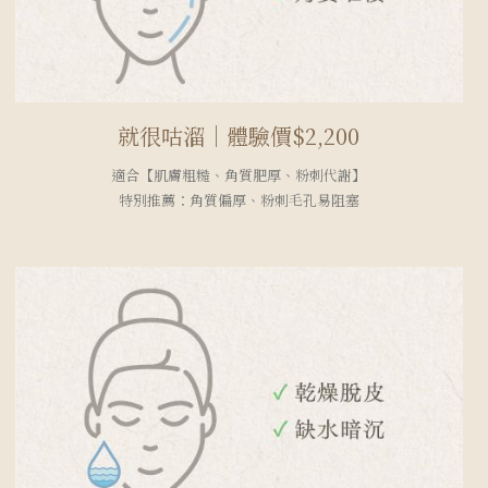
就很咕溜｜體驗價$2,200
適合【肌膚粗糙、角質肥厚、粉刺代謝】
特別推薦：角質偏厚、粉刺毛孔易阻塞