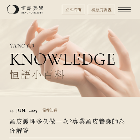
立即洽詢
滿意度調查
(HENG YU)
KNOWLEDGE
恒語小百科
14
JUN.
2025
保養知識
頭皮護理多久做一次?專業頭皮養護師為
你解答