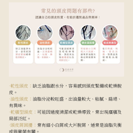
·乾性頭皮：
缺乏油脂跟水分，容易感到頭皮緊繃或乾燥脫
皮。
·油性頭皮：
油脂分泌較旺盛，出油量較大、粘膩、扁塌、
有異味。
·乾癢型頭皮：
可能因過度清潔或乾燥導致，常出現瘙癢及
局部泛紅。
·頭皮屑困擾：
常有細小白屑或大片脫屑，通常是油脂失衡
或與黴菌有關。